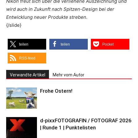
Nikon freut sich über die verliehene Auszeichnung und
wird auch in Zukunft nach Spitzen-Design bei der
Entwicklung neuer Produkte streben.
{/slide}
teilen
teilen
Pocket
RSS-feed
Verwandte Artikel
Mehr vom Autor
Frohe Ostern!
d-pixxFOTOGRAFIN / FOTOGRAF 2026
| Runde 1 | Punktelisten