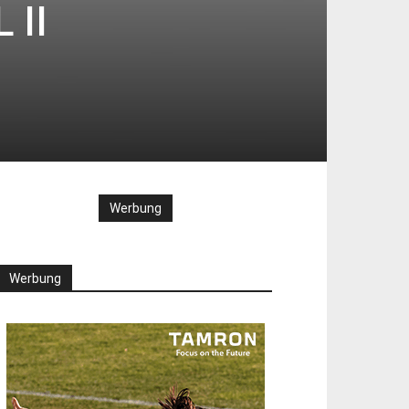
 II
Werbung
Werbung