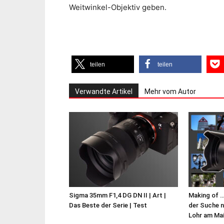
Weitwinkel-Objektiv geben.
teilen
teilen
Verwandte Artikel
Mehr vom Autor
Sigma 35mm F1,4 DG DN II | Art |
Making of …
Das Beste der Serie | Test
der Suche 
Lohr am Ma