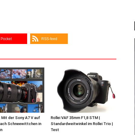
Pocket
RSS-feed
 Mit der Sony A7 V auf
Rollei VAF 35mm F1,8 STM |
nach Schneewittchen in
Standardweitwinkel im Rollei Trio |
in
Test