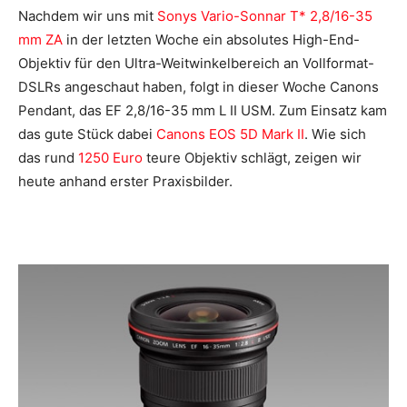
Nachdem wir uns mit
Sonys Vario-Sonnar T* 2,8/16-35
mm ZA
in der letzten Woche ein absolutes High-End-
Objektiv für den Ultra-Weitwinkelbereich an Vollformat-
DSLRs angeschaut haben, folgt in dieser Woche Canons
Pendant, das EF 2,8/16-35 mm L II USM. Zum Einsatz kam
das gute Stück dabei
Canons EOS 5D Mark II
. Wie sich
das rund
1250 Euro
teure Objektiv schlägt, zeigen wir
heute anhand erster Praxisbilder.