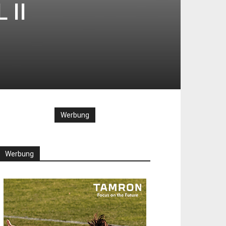
 II
Werbung
Werbung