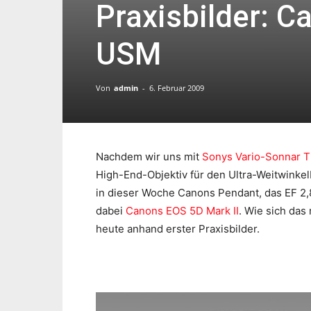
Praxisbilder: C
USM
Von
admin
-
6. Februar 2009
Nachdem wir uns mit
Sonys Vario-Sonnar T
High-End-Objektiv für den Ultra-Weitwinke
in dieser Woche Canons Pendant, das EF 2,
dabei
Canons EOS 5D Mark II
. Wie sich das
heute anhand erster Praxisbilder.