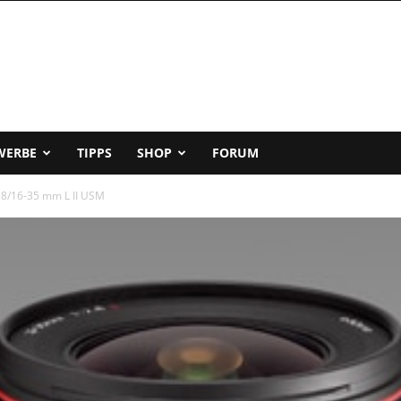
WERBE
TIPPS
SHOP
FORUM
2,8/16-35 mm L II USM