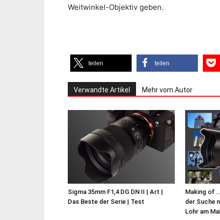
Weitwinkel-Objektiv geben.
teilen
teilen
Verwandte Artikel
Mehr vom Autor
Sigma 35mm F1,4 DG DN II | Art |
Making of …
Das Beste der Serie | Test
der Suche 
Lohr am Ma