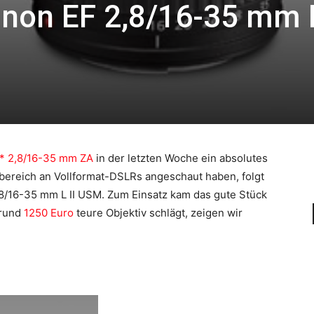
anon EF 2,8/16-35 mm L
* 2,8/16-35 mm ZA
in der letzten Woche ein absolutes
lbereich an Vollformat-DSLRs angeschaut haben, folgt
8/16-35 mm L II USM. Zum Einsatz kam das gute Stück
 rund
1250 Euro
teure Objektiv schlägt, zeigen wir