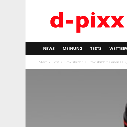
d-
pixx
NEWS
MEINUNG
TESTS
WETTBE
Start
Test
Praxisbilder
Praxisbilder: Canon EF 