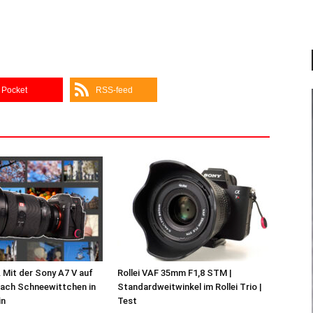
Pocket
RSS-feed
 Mit der Sony A7 V auf
Rollei VAF 35mm F1,8 STM |
nach Schneewittchen in
Standardweitwinkel im Rollei Trio |
in
Test