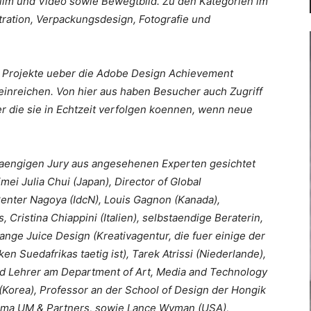
ilm und Video sowie Bewegtbild. Zu den Kategorien im
stration, Verpackungsdesign, Fotografie und
 Projekte ueber die Adobe Design Achievement
inreichen. Von hier aus haben Besucher auch Zugriff
er die sie in Echtzeit verfolgen koennen, wenn neue
aengigen Jury aus angesehenen Experten gesichtet
ei Julia Chui (Japan), Director of Global
enter Nagoya (IdcN), Louis Gagnon (Kanada),
ristina Chiappini (Italien), selbstaendige Beraterin,
nge Juice Design (Kreativagentur, die fuer einige der
uedafrikas taetig ist), Tarek Atrissi (Niederlande),
d Lehrer am Department of Art, Media and Technology
 (Korea), Professor an der School of Design der Hongik
irma UM & Partners, sowie Lance Wyman (USA),