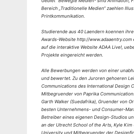
Gebiet “Bewegte Medien³ sind Animation, F
Bereich „Traditionelle Medien“ zaehlen Illu
Printkommunikation.
Studierende aus 40 Laendern koennen ihre
Awards-Website http://www.adaaentry.com e
auf die interaktive Website ADAA Live!, ueb
Projekte eingereicht werden.
Alle Bewerbungen werden von einer unabh
und bewertet. Zu den Juroren gehoeren Leim
Communications des International Design C
Mitbegruender von Paprika Communications, C
Garth Walker (Suedafrika), Gruender von Ora
besten Unternehmens- und Consumer-Marken S
Betreiber eines eigenen Design-Studios un
an der Utrecht School of the Arts, Kyle Kim
University und Mitbegruender der Designf