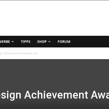
WERBE
TIPPS
SHOP
FORUM
ign Achievement Awards aus
esign Achievement Aw