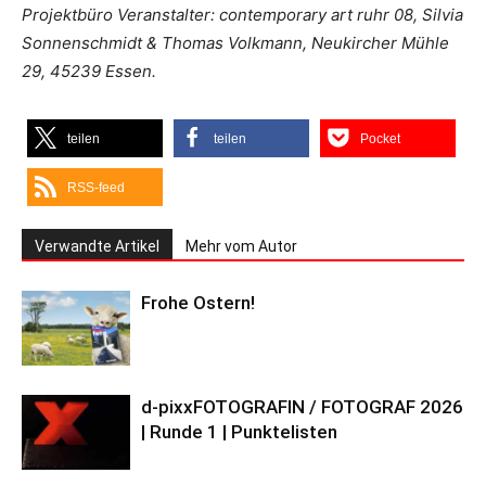
Projektbüro Veranstalter: contemporary art ruhr 08, Silvia
Sonnenschmidt & Thomas Volkmann, Neukircher Mühle
29, 45239 Essen.
teilen
teilen
Pocket
RSS-feed
Verwandte Artikel
Mehr vom Autor
Frohe Ostern!
d-pixxFOTOGRAFIN / FOTOGRAF 2026
| Runde 1 | Punktelisten