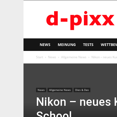
d-
pixx
NEWS
MEINUNG
TESTS
WETTBE
Start
News
Allgemeine News
Nikon – neues Ku
News
Allgemeine News
Dies & Das
Nikon – neues
School