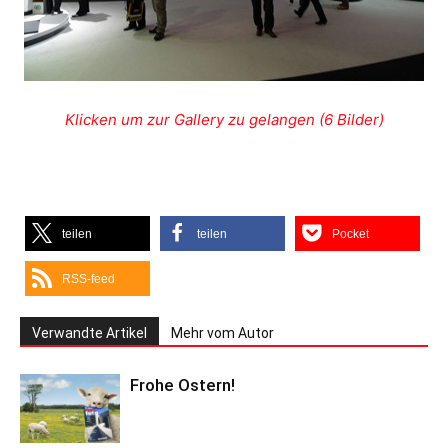
Klicken um zur Gallery zu gelangen (6 Bilder)
teilen
teilen
Pocket
RSS-feed
Verwandte Artikel
Mehr vom Autor
Frohe Ostern!