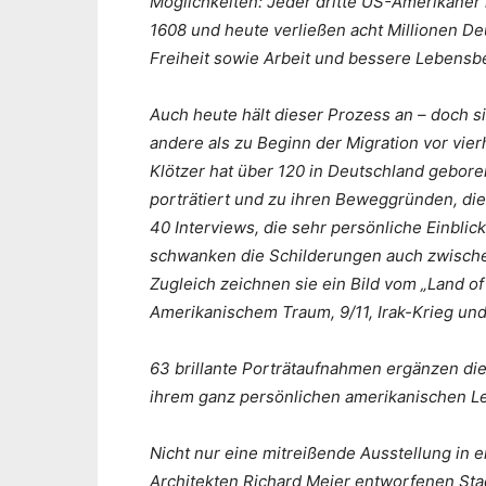
Möglichkeiten: Jeder dritte US-Amerikaner
1608 und heute verließen acht Millionen De
Freiheit sowie Arbeit und bessere Lebensb
Auch heute hält dieser Prozess an – doch s
andere als zu Beginn der Migration vor vier
Klötzer hat über 120 in Deutschland gebo
porträtiert und zu ihren Beweggründen, die
40 Interviews, die sehr persönliche Einblic
schwanken die Schilderungen auch zwisch
Zugleich zeichnen sie ein Bild vom „Land o
Amerikanischem Traum, 9/11, Irak-Krieg u
63 brillante Porträtaufnahmen ergänzen di
ihrem ganz persönlichen amerikanischen L
Nicht nur eine mitreißende Ausstellung i
Architekten Richard Meier entworfenen Sta