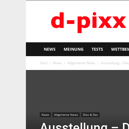
d-
pixx
NEWS
MEINUNG
TESTS
WETTBE
Start
News
Allgemeine News
Ausstellung – De
News
Allgemeine News
Dies & Das
Ausstellung – 