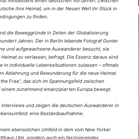
 hat mindestens einen deutschen Vorfahren. Zwischen
utsche ihre Heimat, um in der Neuen Welt ihr Glück in
edingungen zu finden.
ind die Beweggründe in Zeiten der Globalisierung
hundert Jahren. Der in Berlin lebende Fotograf Gunter
rene und aufgewachsene Auswanderer besucht, sie
 Heimat zu verlassen, befragt. Die Essenz daraus sind
ke in individuelle Lebenssituationen zulassen – oftmals
en Ablehnung und Bewunderung für die neue Heimat.
f the Free“, das sich im Spannungsfeld zwischen
nd einem zunehmend emanzipierten Europa bewegt.
e Interviews und zeigen die deutschen Auswanderer in
ebensumfeld: eine Bestandsaufnahme.
n einem ebensolchen Umfeld in dem vom New Yorker
dthaus Ulm, sondern auch ein faszinierendes