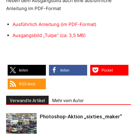
neben dem Ausgangsbild auch eine ausführliche
Anleitung im PDF-Format
Ausführlich Anleitung (im PDF-Format)
Ausgangsbild „Tulpe“ (ca. 3,5 MB)
teilen
teilen
Pocket
RSS-feed
Verwandte Artikel
Mehr vom Autor
Photoshop-Aktion „sixties_maker“