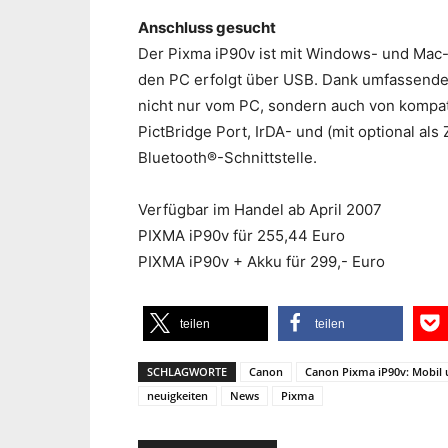
Anschluss gesucht
Der Pixma iP90v ist mit Windows- und Mac
den PC erfolgt über USB. Dank umfassende
nicht nur vom PC, sondern auch von kompa
PictBridge Port, IrDA- und (mit optional a
Bluetooth®-Schnittstelle.
Verfügbar im Handel ab April 2007
PIXMA iP90v für 255,44 Euro
PIXMA iP90v + Akku für 299,- Euro
teilen
teilen
SCHLAGWORTE
Canon
Canon Pixma iP90v: Mobil 
neuigkeiten
News
Pixma