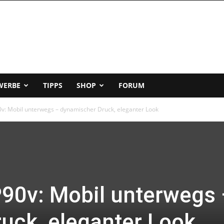
WERBE
TIPPS
SHOP
FORUM
v: Mobil unterwegs – dynamischer Druck, eleganter Look
90v: Mobil unterwegs
uck, eleganter Look