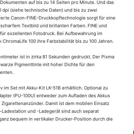
ß-Dokumenten auf bis zu 14 Seiten pro Minute. Und das
0 dpi (siehe technische Daten) und bis zu zwei
ntierte Canon-FINE-Druckkopftechnologie sorgt für eine
scharfem Textbild und brillanten Farben. FINE und
für exzellenten Fotodruck. Bei Aufbewahrung im
hromaLife 100 ihre Farbstabilität bis zu 100 Jahren.
entimeter ist in zirka 81 Sekunden gedruckt. Der Pixma
warze Pigmenttinte mit hoher Dichte für den
enten.
v im Set mit Akku-Kit LK-51B erhältlich. Optional zu
adapter (PU-100U) entweder zum Aufladen des Akkus
 Zigarettenanzünder. Damit ist dem mobilen Einsatz
Ladestation und -Ladegerät sind auch separat
 ganz bequem in vertikaler Drucker-Position durch die