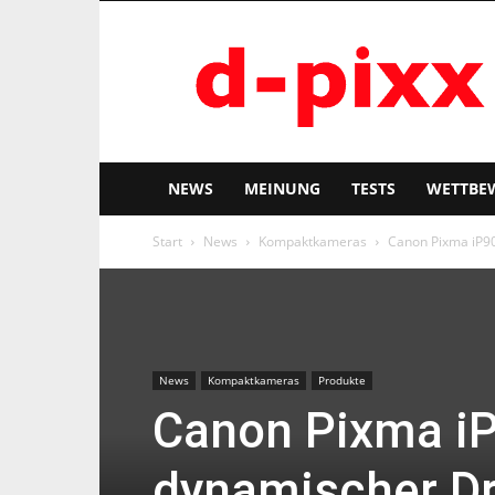
d-
pixx
NEWS
MEINUNG
TESTS
WETTBE
Start
News
Kompaktkameras
Canon Pixma iP90
News
Kompaktkameras
Produkte
Canon Pixma iP
dynamischer Dr