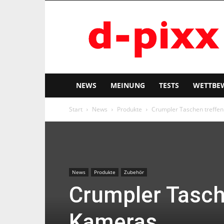
d-
pixx
NEWS
MEINUNG
TESTS
WETTBE
Start
News
Produkte
Crumpler Taschen treffen
News
Produkte
Zubehör
Crumpler Tasch
Kameras