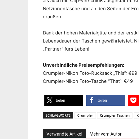
als auch mit Clip-Verschluß ausgestattet. A
Netzinnentasche und an den Seiten der Fro
draußen.
Dank der hohen Materialgüte und der erstkl
Lebensdauer der Taschen gewährleistet. Ni
„Partner“ fürs Leben!
Unverbindliche Preisempfehlungen:
Crumpler-Nikon Foto-Rucksack „This“: €99
Crumpler-Nikon Foto-Tasche “That”: €49
teilen
teilen
SCHLAGWORTE
Crumpler
Crumpler Taschen
K
Verwandte Artikel
Mehr vom Autor