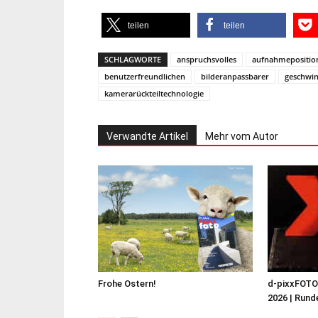
teilen
teilen
SCHLAGWORTE
anspruchsvolles
aufnahmepositio
benutzerfreundlichen
bilderanpassbarer
geschwin
kamerarückteiltechnologie
Verwandte Artikel
Mehr vom Autor
Frohe Ostern!
d-pixxFOT
2026 | Runde