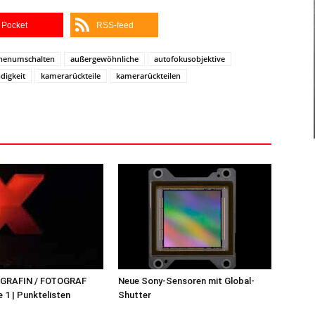
Pocket
RSS-feed
nenumschalten
außergewöhnliche
autofokusobjektive
digkeit
kamerarückteile
kamerarückteilen
OGRAFIN / FOTOGRAF
Neue Sony-Sensoren mit Global-
 1 | Punktelisten
Shutter