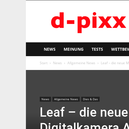
d-
pixx
NEWS
MEINUNG
TESTS
WETTBE
Start
News
Allgemeine News
Leaf – die neue M
News
Allgemeine News
Dies & Das
Leaf – die neue
Digitalkamera 