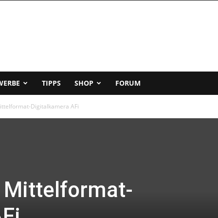
WERBE
TIPPS
SHOP
FORUM
ittelformat-Digitalkamera AFi
 Mittelformat-
AFi