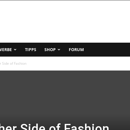
WERBE
TIPPS
SHOP
FORUM
 Side of Fashion
her Side of Fashion