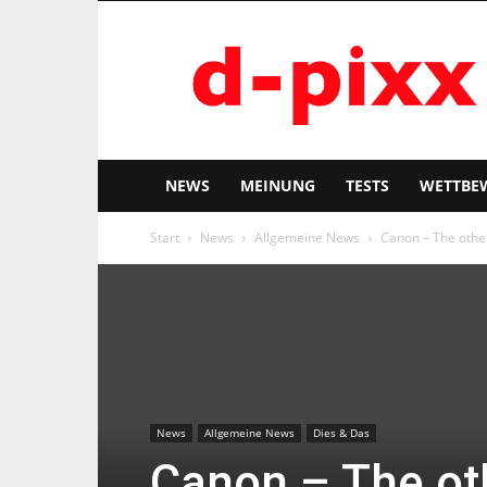
d-
pixx
NEWS
MEINUNG
TESTS
WETTBE
Start
News
Allgemeine News
Canon – The other
News
Allgemeine News
Dies & Das
Canon – The ot