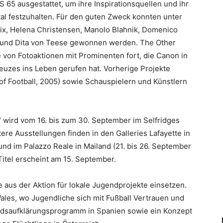
 65 ausgestattet, um ihre Inspirationsquellen und ihr
tal festzuhalten. Für den guten Zweck konnten unter
oix, Helena Christensen, Manolo Blahnik, Domenico
 und Dita von Teese gewonnen werden. The Other
e von Fotoaktionen mit Prominenten fort, die Canon in
euzes ins Leben gerufen hat. Vorherige Projekte
 of Football, 2005) sowie Schauspielern und Künstlern
“ wird vom 16. bis zum 30. September im Selfridges
re Ausstellungen finden in den Galleries Lafayette in
und im Palazzo Reale in Mailand (21. bis 26. September
Titel erscheint am 15. September.
e aus der Aktion für lokale Jugendprojekte einsetzen.
ales, wo Jugendliche sich mit Fußball Vertrauen und
 Aidsaufklärungsprogramm in Spanien sowie ein Konzept