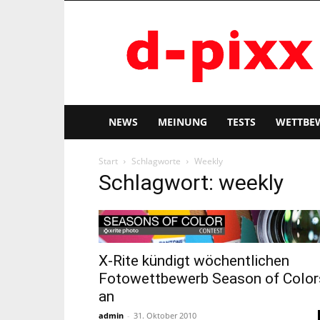
d-
pixx
NEWS
MEINUNG
TESTS
WETTBE
Start
Schlagworte
Weekly
Schlagwort: weekly
X-Rite kündigt wöchentlichen
Fotowettbewerb Season of Color
an
admin
-
31. Oktober 2010