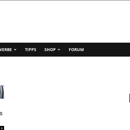
WERBE
TIPPS
SHOP
FORUM
s
0