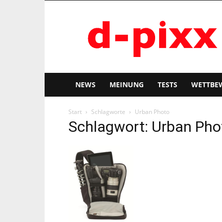
d-
pixx
NEWS
MEINUNG
TESTS
WETTBE
Start
Schlagworte
Urban Photo
Schlagwort: Urban Pho