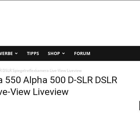
WERBE
TIPPS
SHOP
FORUM
R DSLR Spiegelreflexkamera Live-View Liveview
a 550 Alpha 500 D-SLR DSLR
ve-View Liveview