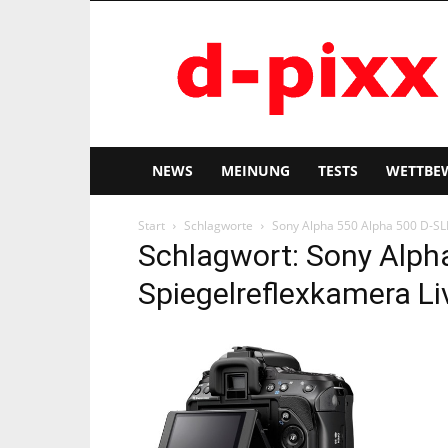
d-
pixx
NEWS
MEINUNG
TESTS
WETTBE
Start
Schlagworte
Sony Alpha 550 Alpha 500 D-SL
Schlagwort: Sony Alph
Spiegelreflexkamera Li