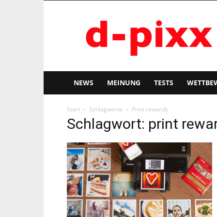
d-
pixx
NEWS
MEINUNG
TESTS
WETTBE
Start
Schlagworte
Print rewards
Schlagwort: print rewa