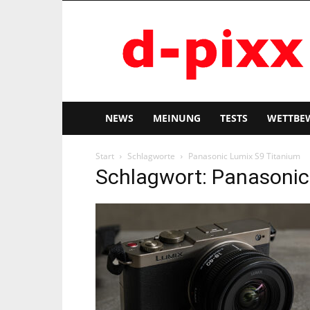
d-
pixx
NEWS
MEINUNG
TESTS
WETTBE
Start
Schlagworte
Panasonic Lumix S9 Titanium
Schlagwort: Panasonic