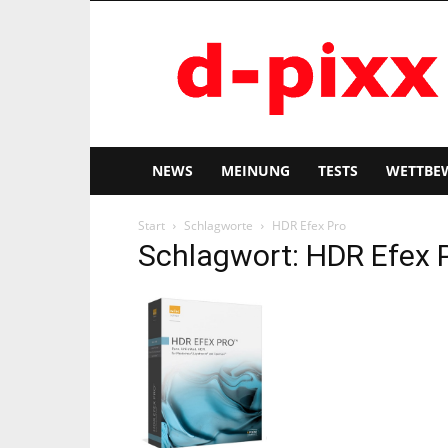
d-
pixx
NEWS
MEINUNG
TESTS
WETTBE
Start
Schlagworte
HDR Efex Pro
Schlagwort: HDR Efex 