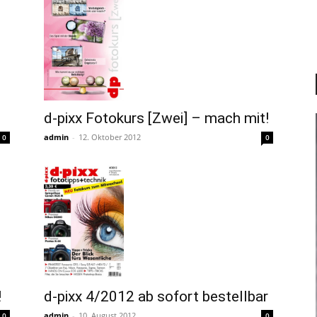
d-pixx Fotokurs [Zwei] – mach mit!
admin
-
12. Oktober 2012
0
0
d-pixx 4/2012 ab sofort bestellbar
!
admin
-
10. August 2012
0
0