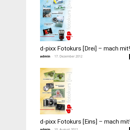
d-pixx Fotokurs [Drei] – mach mit!
admin
-
17. Dezember 2012
d-pixx Fotokurs [Eins] – mach mit
admin
-
10. August 2012