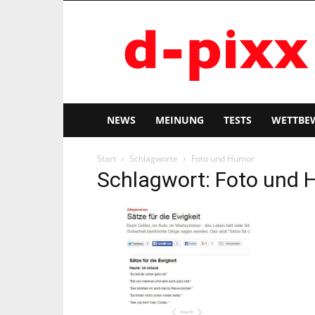
d-
pixx
NEWS
MEINUNG
TESTS
WETTBE
Start
Schlagworte
Foto und Humor
Schlagwort: Foto und