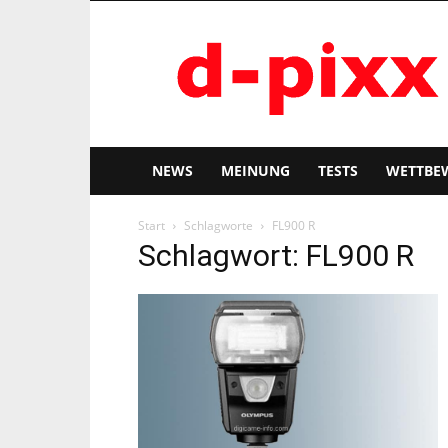
d-
pixx
NEWS
MEINUNG
TESTS
WETTBE
Start
Schlagworte
FL900 R
Schlagwort: FL900 R