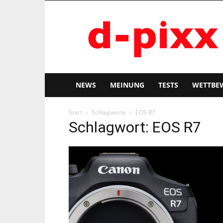
d-
pixx
NEWS
MEINUNG
TESTS
WETTBE
Start
Schlagworte
EOS R7
Schlagwort: EOS R7