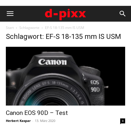
Start
Schlagworte
EF-S 18-135 mm IS USM
Schlagwort: EF-S 18-135 mm IS USM
Canon EOS 90D – Test
Herbert Kaspar
-
13. März 2020
0