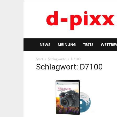
d-
pixx
NEWS
MEINUNG
TESTS
WETTBE
Start
Schlagworte
D7100
Schlagwort: D7100