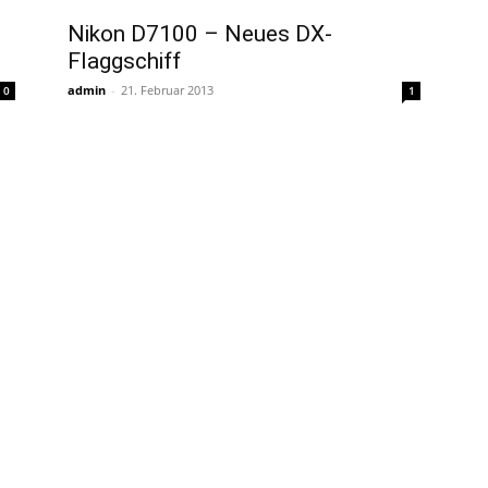
Nikon D7100 – Neues DX-
Flaggschiff
admin
-
21. Februar 2013
0
1