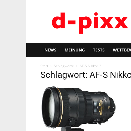
d-
pixx
NEWS
MEINUNG
TESTS
WETTBE
Start
Schlagworte
AF-S Nikkor 2
Schlagwort: AF-S Nikko