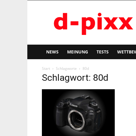
d-
pixx
NEWS
MEINUNG
TESTS
WETTBE
Start
Schlagworte
80d
Schlagwort: 80d