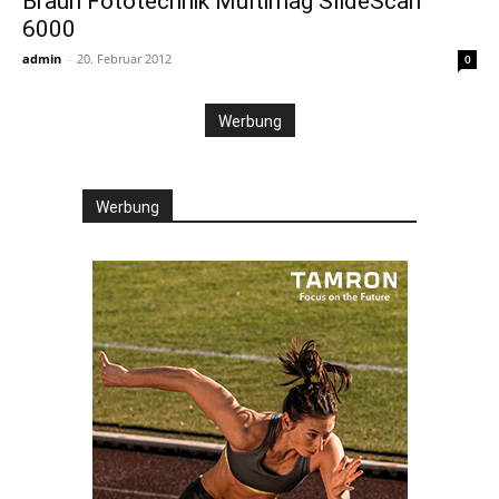
Braun Fototechnik Multimag SlideScan
6000
admin
-
20. Februar 2012
0
Werbung
Werbung