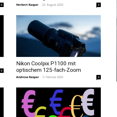
Herbert Kaspar
-
22. August 2025
0
0
Nikon Coolpix P1100 mit
optischem 125-fach-Zoom
0
Andreas Kaspar
-
5. Februar 2025
0