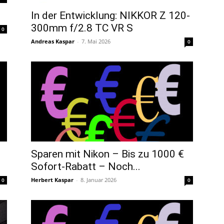
In der Entwicklung: NIKKOR Z 120-
300mm f/2.8 TC VR S
0
Andreas Kaspar
-
7. Mai 2026
0
Sparen mit Nikon – Bis zu 1000 €
Sofort-Rabatt – Noch...
Herbert Kaspar
-
8. Januar 2026
0
0