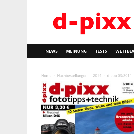
d-
pixx
NEWS
MEINUNG
TESTS
WETTBE
Home
Nachbestellungen
2014
d-pixx 03/2014