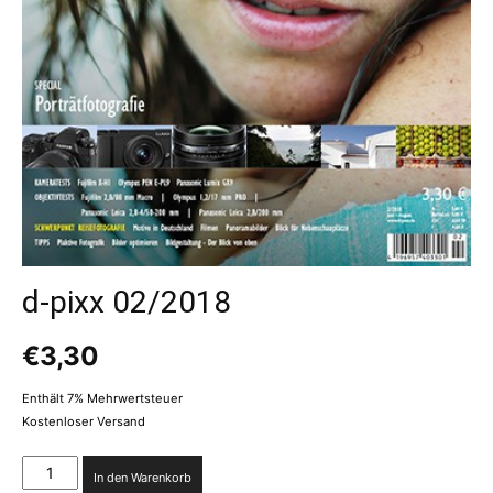
d-pixx 02/2018
€
3,30
Enthält 7% Mehrwertsteuer
Kostenloser Versand
d-
In den Warenkorb
pixx