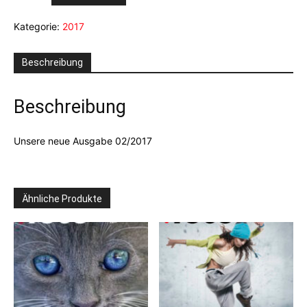
02/2017
Kategorie:
2017
Menge
Beschreibung
Beschreibung
Unsere neue Ausgabe 02/2017
Ähnliche Produkte