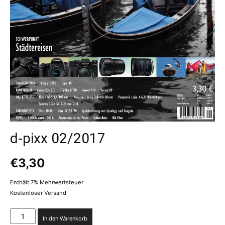
d-pixx 02/2017
€
3,30
Enthält 7% Mehrwertsteuer
Kostenloser Versand
d-
In den Warenkorb
pixx