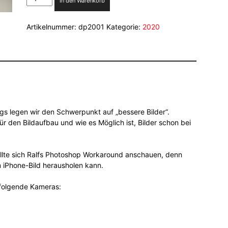
In den Warenkorb
pixx
01/2020
Artikelnummer:
dp2001
Kategorie:
2020
Menge
s legen wir den Schwerpunkt auf „bessere Bilder“.
r den Bildaufbau und wie es Möglich ist, Bilder schon bei
sollte sich Ralfs Photoshop Workaround anschauen, denn
m iPhone-Bild herausholen kann.
f folgende Kameras: