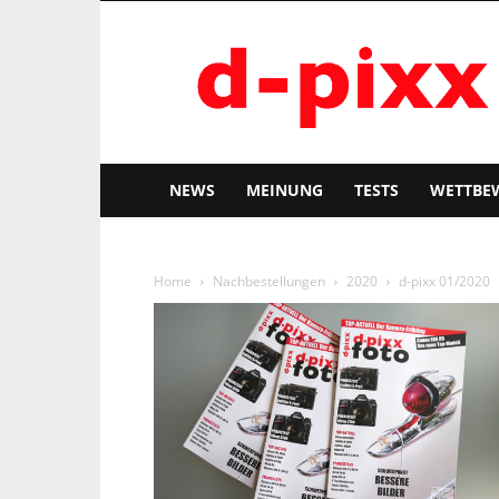
d-
pixx
NEWS
MEINUNG
TESTS
WETTBE
Home
Nachbestellungen
2020
d-pixx 01/2020