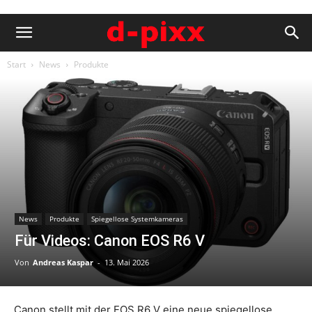
Start
News
Produkte
News
Produkte
Spiegellose Systemkameras
Für Videos: Canon EOS R6 V
Von
Andreas Kaspar
-
13. Mai 2026
Canon stellt mit der EOS R6 V eine neue spiegellose