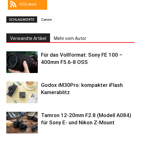
RSS-feed
SCHLAGWORTE
Canon
Verwandte Artikel
Mehr vom Autor
Für das Vollformat: Sony FE 100 –
400mm F5.6-8 OSS
Godox iM30Pro: kompakter iFlash
Kamerablitz
Tamron 12-20mm F2.8 (Modell A084)
für Sony E- und Nikon Z-Mount