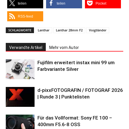
teilen
teilen
Pocket
RSS-feed
SCHLAGWORTE
Lanthar
Lanthar 28mm F2
Voigtländer
Verwandte Artikel
Mehr vom Autor
Fujifilm erweitert instax mini 99 um
Farbvariante Silver
d-pixxFOTOGRAFIN / FOTOGRAF 2026
| Runde 3 | Punktelisten
Für das Vollformat: Sony FE 100 –
400mm F5.6-8 OSS