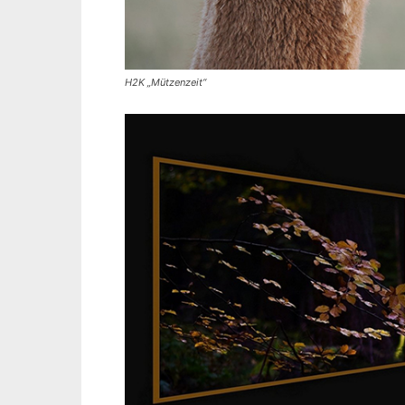
H2K „Mützenzeit“