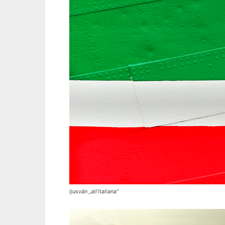
ljusvän „all’italiana“