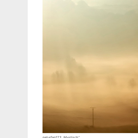
naturfan123 „Mystisch“