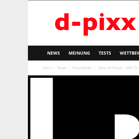
d-
pixx
NEWS
MEINUNG
TESTS
WETTBE
Start
News
Forenbilder
Best of Forum – KW 25