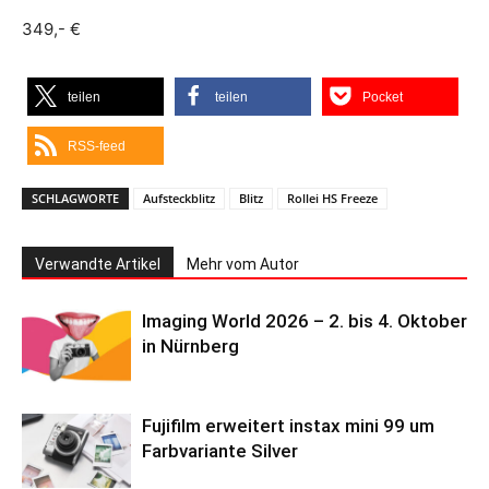
349,- €
teilen
teilen
Pocket
RSS-feed
SCHLAGWORTE
Aufsteckblitz
Blitz
Rollei HS Freeze
Verwandte Artikel
Mehr vom Autor
Imaging World 2026 – 2. bis 4. Oktober
in Nürnberg
Fujifilm erweitert instax mini 99 um
Farbvariante Silver