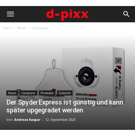
Start
News
Computer
News
Computer
Produkte
Zubehör
Der SpyderExpress ist günstig und kann
später upgegradet werden
Von
Andreas Kaspar
-
12. September 2025