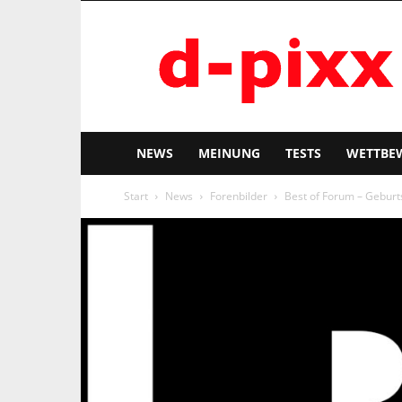
d-
pixx
NEWS
MEINUNG
TESTS
WETTBE
Start
News
Forenbilder
Best of Forum – Geburt