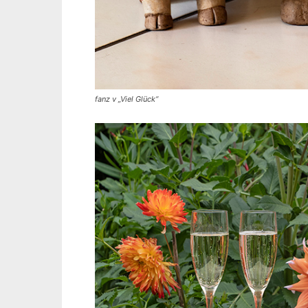
fanz v „Viel Glück“