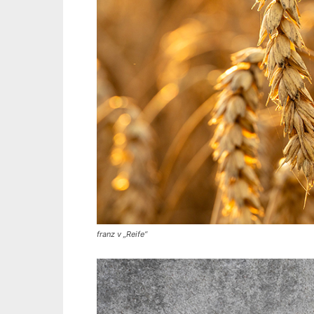
franz v „Reife“