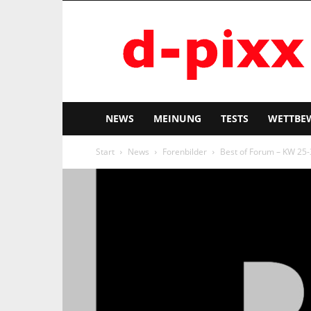
d-
pixx
NEWS
MEINUNG
TESTS
WETTBE
Start
News
Forenbilder
Best of Forum – KW 25