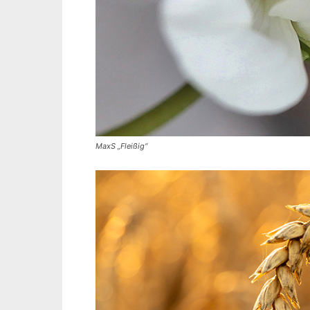
MaxS „Fleißig“