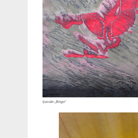
ljusvän „Bingo“