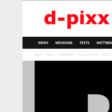
d-
pixx
NEWS
MEINUNG
TESTS
WETTBE
Start
News
Forenbilder
Best of Forum – KW 25