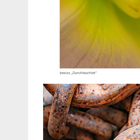
besiss „Durchleuchtet“