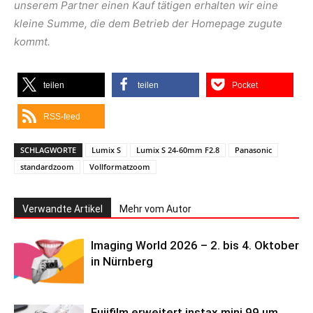
unserem Partner einen Kauf tätigen erhalten wir eine
kleine Summe, die dem Betrieb der Homepage zugute
kommt.
teilen
teilen
Pocket
RSS-feed
SCHLAGWORTE
Lumix S
Lumix S 24-60mm F2.8
Panasonic
standardzoom
Vollformatzoom
Verwandte Artikel
Mehr vom Autor
Imaging World 2026 – 2. bis 4. Oktober
in Nürnberg
Fujifilm erweitert instax mini 99 um