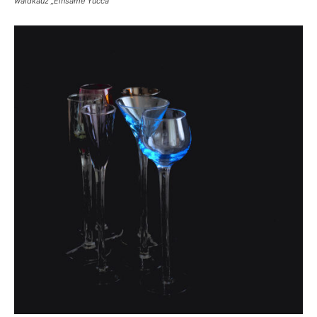
waldkauz „Einsame Yucca“