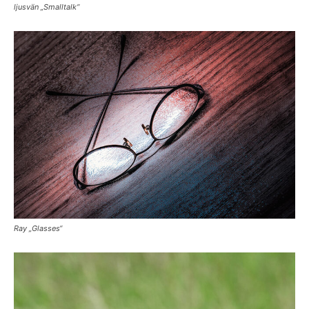
ljusvän „Smalltalk“
Ray „Glasses“