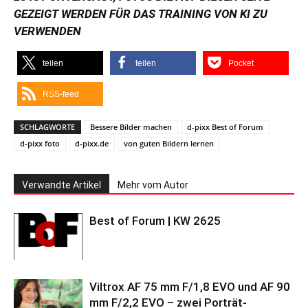
GEZEIGT WERDEN FÜR DAS TRAINING VON KI ZU
VERWENDEN
teilen
teilen
Pocket
RSS-feed
SCHLAGWORTE
Bessere Bilder machen
d-pixx Best of Forum
d-pixx foto
d-pixx.de
von guten Bildern lernen
Verwandte Artikel
Mehr vom Autor
Best of Forum | KW 2625
Viltrox AF 75 mm F/1,8 EVO und AF 90
mm F/2,2 EVO – zwei Porträt-