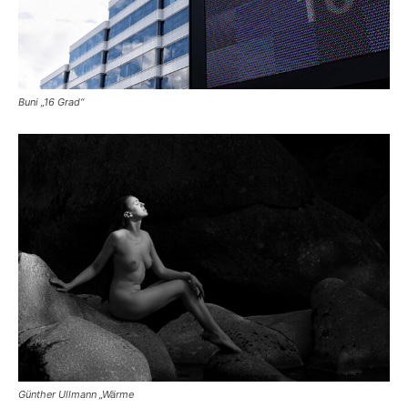
Buni „16 Grad“
Günther Ullmann „Wärme