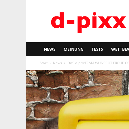
d-
pixx
NEWS
MEINUNG
TESTS
WETTBE
Start
News
DAS d-pixxTEAM WÜNSCHT FROHE O