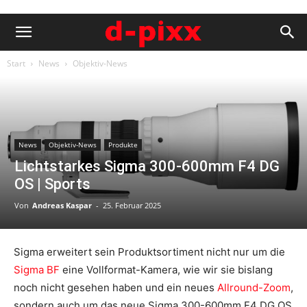
Start
News
Objektiv-News
News
Objektiv-News
Produkte
Lichtstarkes Sigma 300-600mm F4 DG
OS | Sports
Von
Andreas Kaspar
-
25. Februar 2025
Sigma erweitert sein Produktsortiment nicht nur um die
Sigma BF
eine Vollformat-Kamera, wie wir sie bislang
noch nicht gesehen haben und ein neues
Allround-Zoom
,
sondern auch um das neue Sigma 300-600mm F4 DG OS