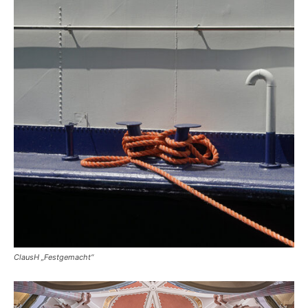
ClausH „Festgemacht“