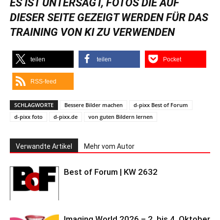
ES IST UNTERSAGT, FOTOS DIE AUF
DIESER SEITE GEZEIGT WERDEN FÜR DAS
TRAINING VON KI ZU VERWENDEN
teilen
teilen
Pocket
RSS-feed
SCHLAGWORTE
Bessere Bilder machen
d-pixx Best of Forum
d-pixx foto
d-pixx.de
von guten Bildern lernen
Verwandte Artikel
Mehr vom Autor
Best of Forum | KW 2632
Imaging World 2026 – 2. bis 4. Oktober