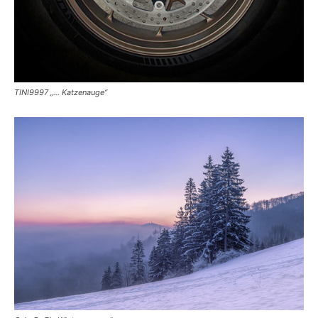
TINI9997 „… Katzenauge“