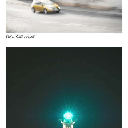
Stefan Glaß „rasant“