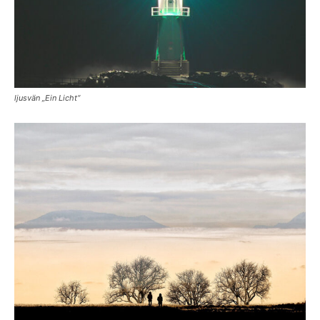
ljusvän „Ein Licht“