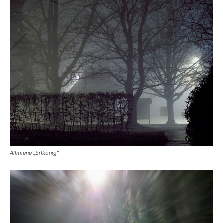
Allmiene „Erlkönig“