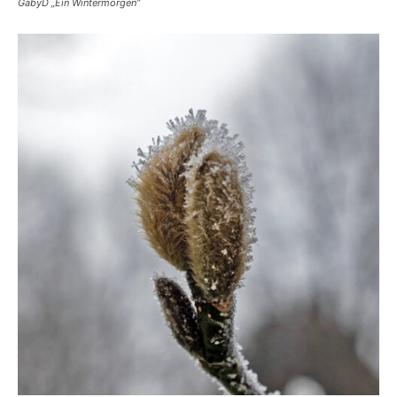
GabyD „Ein Wintermorgen“