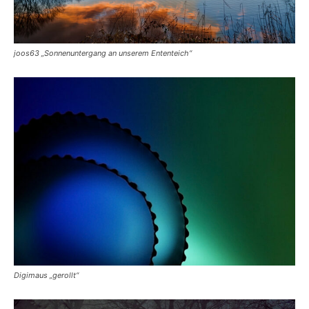
joos63 „Sonnenuntergang an unserem Ententeich“
Digimaus „gerollt“