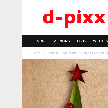
d-
pixx
NEWS
MEINUNG
TESTS
WETTBE
Start
Allgemein
Winterschaufenster | Geschenktip