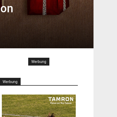
von
Werbung
Werbung