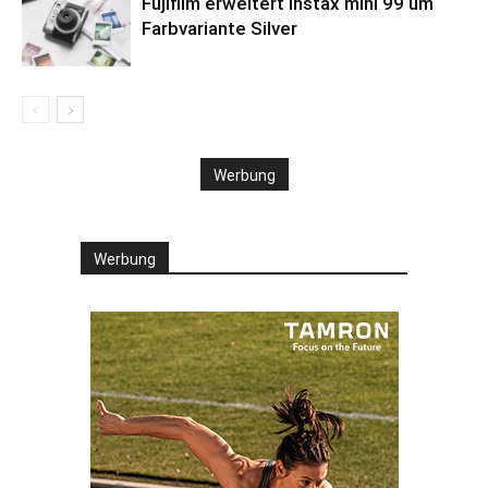
Fujifilm erweitert instax mini 99 um
Farbvariante Silver
Werbung
Werbung