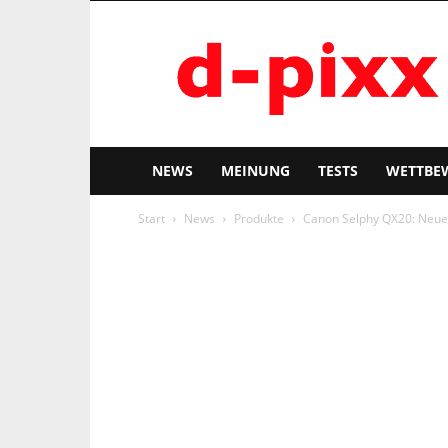
d-
pixx
NEWS
MEINUNG
TESTS
WETTBE
Start
News
Produkte
Canon Selphy QX20: Neue