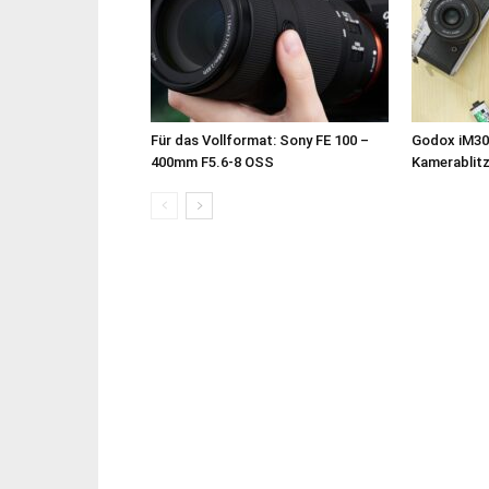
Für das Vollformat: Sony FE 100 –
Godox iM30
400mm F5.6-8 OSS
Kamerablit